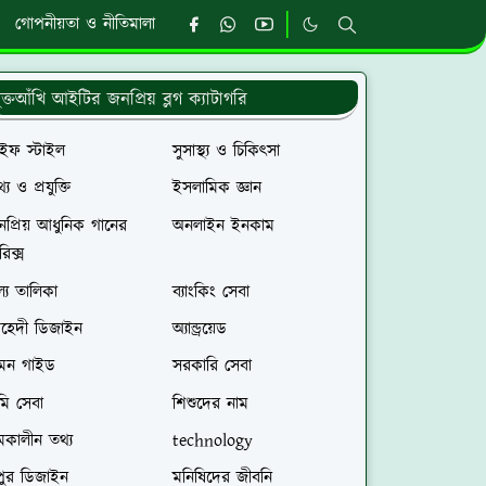
গোপনীয়তা ও নীতিমালা
ুক্তআঁখি আইটির জনপ্রিয় ব্লগ ক্যাটাগরি
াইফ স্টাইল
সুসাস্থ্য ও চিকিৎসা
্য ও প্রযুক্তি
ইসলামিক জ্ঞান
প্রিয় আধুনিক গানের
অনলাইন ইনকাম
রিক্স
ল্য তালিকা
ব্যাংকিং সেবা
েহেদী ডিজাইন
অ্যান্ড্রয়েড
রমন গাইড
সরকারি সেবা
মি সেবা
শিশুদের নাম
মকালীন তথ্য
technology
পুর ডিজাইন
মনিষিদের জীবনি