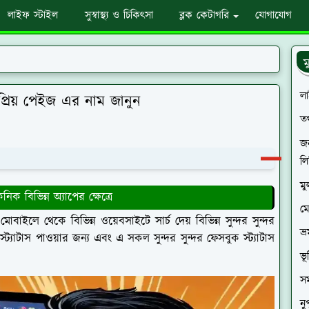
লাইফ স্টাইল
সুস্বাস্থ্য ও চিকিৎসা
ব্লক কেটাগরি
যোগাযোগ
ম
ল
প্রিয় পেইজ এর নাম জানুন
তথ
জন
লি
মু
র্ট টেকনিক বিভিন্ন অ্যাপের ক্ষেত্রে
ম
বাইলে থেকে বিভিন্ন ওয়েবসাইটে সার্চ দেয় বিভিন্ন সুন্দর সুন্দর
ভ্
যাটাস পাওয়ার জন্য এবং এ সকল সুন্দর সুন্দর ফেসবুক স্ট্যাটাস
ভূ
স
নু