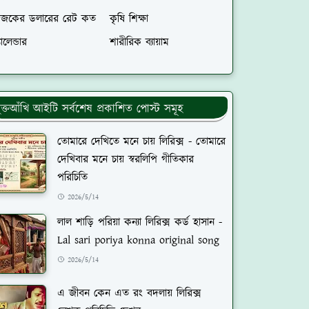
জকের ডলারের রেট কত
কৃষি শিক্ষা
যালেন্ডার
শারীরিক ব্যায়াম
ুক্তআঁখি আইটি সর্বশেষ প্রকাশিত পোস্ট সমূহ
তোমারে দেখিতে মনে চায় লিরিক্স - তোমারে
দেখিবার মনে চায় স্বরলিপি গীতিকার
পরিচিতি
2026/5/14
লাল শাড়ি পরিয়া কন্যা লিরিক্স কর্ড হাসান -
Lal sari poriya konna original song
2026/5/14
এ জীবন কেন এত রং বদলায় লিরিক্স