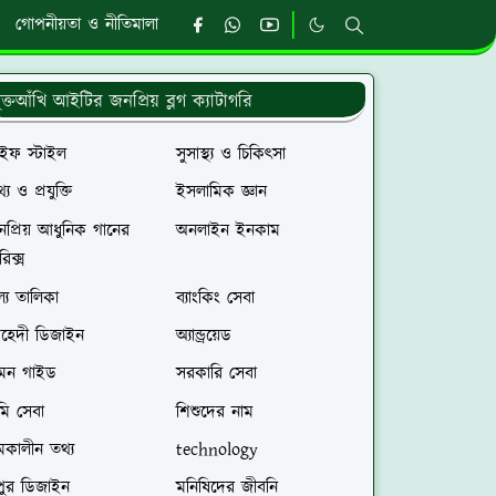
গোপনীয়তা ও নীতিমালা
ুক্তআঁখি আইটির জনপ্রিয় ব্লগ ক্যাটাগরি
াইফ স্টাইল
সুসাস্থ্য ও চিকিৎসা
্য ও প্রযুক্তি
ইসলামিক জ্ঞান
প্রিয় আধুনিক গানের
অনলাইন ইনকাম
রিক্স
ল্য তালিকা
ব্যাংকিং সেবা
েহেদী ডিজাইন
অ্যান্ড্রয়েড
রমন গাইড
সরকারি সেবা
মি সেবা
শিশুদের নাম
মকালীন তথ্য
technology
পুর ডিজাইন
মনিষিদের জীবনি