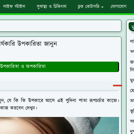
লাইফ স্টাইল
সুস্বাস্থ্য ও চিকিৎসা
ব্লক কেটাগরি
যোগাযোগ
ম
ল
কার্যকারি উপকারিতা জানুন
তথ
জন
প উপকারিতা ও অপকারিতা
লি
মু
ম
 জানুন, যে কি কি উপকারে আসে এই পুদিনা পাতা রূপচর্চার কাজে।
ভ্
সকল কাজ করবেন দেখুন।
ভূ
স
নু