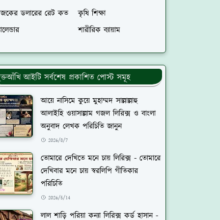
জকের ডলারের রেট কত
কৃষি শিক্ষা
যালেন্ডার
শারীরিক ব্যায়াম
ুক্তআঁখি আইটি সর্বশেষ প্রকাশিত পোস্ট সমূহ
আয়ে নাসিমে কুয়ে মুহাম্মদ সাল্লাল্লাহু
আলাইহি ওয়াসাল্লাম গজল লিরিক্স ও বাংলা
অনুবাদ লেখক পরিচিতি জানুন
2026/8/7
তোমারে দেখিতে মনে চায় লিরিক্স - তোমারে
দেখিবার মনে চায় স্বরলিপি গীতিকার
পরিচিতি
2026/5/14
লাল শাড়ি পরিয়া কন্যা লিরিক্স কর্ড হাসান -