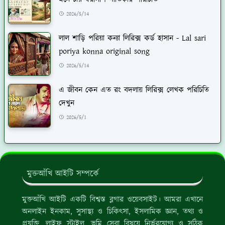
2026/5/14
লাল শাড়ি পরিয়া কন্যা লিরিক্স কর্ড হাসান - Lal sari
poriya konna original song
2026/5/14
এ জীবন কেন এত রং বদলায় লিরিক্স লেখক পরিচিতি
দেখুন
2026/5/1
মুক্তআঁখি আইটি সম্পর্কে
মুক্তআঁখি আইটি একটি বিশ্বস্ত ব্লগার ওয়েবসাইট। আমরা এখানে
অনলাইন ইনকাম, সুসাস্থ্য ও চিকিৎসা, ইসলামিক জ্ঞান, তথ্য ও
প্রযুক্তি, লাইফ স্টাইল, ভূমি সেবা বিষয়ে নির্ভরযোগ্য ও সঠিক