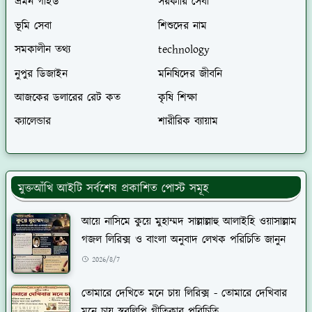
ভ্রমন গাইড
সরকারি সেবা
ভূমি সেবা
শিশুদের নাম
সমকালীন তথ্য
technology
নুপুর ডিজাইন
মনিষিদের জীবনি
আজকের ডলারের রেট কত
কৃষি শিক্ষা
ক্যালেন্ডার
শারীরিক ব্যায়াম
মুক্তআঁখি আইটি সর্বশেষ প্রকাশিত পোস্ট সমূহ
আয়ে নাসিমে কুয়ে মুহাম্মদ সাল্লাল্লাহু আলাইহি ওয়াসাল্লাম
গজল লিরিক্স ও বাংলা অনুবাদ লেখক পরিচিতি জানুন
2026/8/7
তোমারে দেখিতে মনে চায় লিরিক্স - তোমারে দেখিবার
মনে চায় স্বরলিপি গীতিকার পরিচিতি