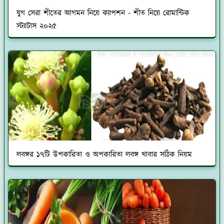
যুগ সেরা শীতের আগমন নিয়ে ক্যাপশন - শীত নিয়ে রোমান্টিক
স্ট্যাটাস ২০২৫
লবঙ্গর ১৭টি উপকারিতা ও অপকারিতা লবঙ্গ খাবার সঠিক নিয়ম