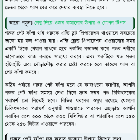
একদম বেহাল অবস্থা হয়ে যায় তাহলে বিভিন্ন টিউব দিয়ে পেটের
ভেতর থেকে গ্যাস বের করে দেয়ার ব্যবস্থা নিতে হবে।
আরো পড়ুনঃ
লেবু দিয়ে ওজন কমানোর উপায় ও গোপন টিপস
গরুর পেট ফাঁপা থাই গরুকে এন্টি ব্লট প্রিপারেশন খাওয়ালে সবচেয়ে
ভালো হয় ফল পাওয়া যায়। এন্টি ব্লোন্ড প্রিপারেশন খাওয়ানোর সময়
একটি দিকে খেয়াল রাখতে হবে পশুটির নড়াচড়া করে পশুর শরীরে
ভালোভাবে কাজ করতে সাহায্য করবে। এবং গরুটিকে যত সম্ভব
হাঁটাহাঁটি এবং দৌড়াদৌড় করার চেষ্টা করতে হবে তাহলে গ্যাস বা
পেট ফাঁপা কমবে।
কঠিন পর্যায়ে গরুর পেট ফাঁপা হলে যে কাজগুলো করণীয়, আপনি
গরুর পেট ফাঁপা সমস্যা দেখা দিলে দ্রুত সম্ভব পশু চিকিৎসকের
পরামর্শ তো নিতেই হবে। বিভিন্ন ধরনের ওষুধ রয়েছে যেগুলো
চিকিৎসকের পরামর্শ অনুযায়ী খাওয়াতে পারবেন এছাড়াও আপনি
সয়াবিন তেল ২০০ থেকে ৫০০ মিলিলিটার বা প্যারাবিন তেল ১৫০
থেকে ২৫০ লিটার খাওয়াতে পারবেন।
গরুর পেট ফাঁপা দূর করার ঘরোয়া উপায় বিশেষ তথ্য