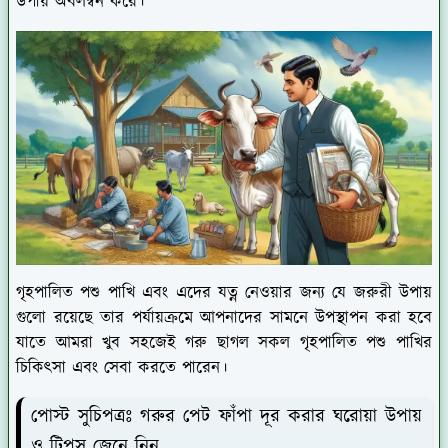
উপায় অবলম্বন করে।
গৃহপালিত পশু পাখি এবং এদের যত্ন নেওয়ার জন্য যে জরুরী উপায়
গুলো রয়েছে তার পর্যায়ক্রমে আপনাদের সামনে উপস্থাপন করা হবে
যাতে আমরা খুব সহজেই গরু ছাগল সকল গৃহপালিত পশু পাখির
চিকিৎসা এবং সেবা করতে পারেন।
পোস্ট সুচিপত্রঃ গরুর পেট ফাঁপা দূর করার ঘরোয়া উপায়
ও টিপস জেনে নিন