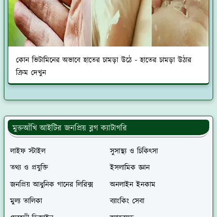
কোন ভিটামিনের অভাবে হাতের চামড়া উঠে - হাতের চামড়া উঠার
ক্রিম দেখুন
মুক্তআঁখি আইটির জনপ্রিয় ব্লগ ক্যাটাগরি
লাইফ স্টাইল
সুসাস্থ্য ও চিকিৎসা
তথ্য ও প্রযুক্তি
ইসলামিক জ্ঞান
জনপ্রিয় আধুনিক গানের লিরিক্স
অনলাইন ইনকাম
মুল্য তালিকা
ব্যাংকিং সেবা