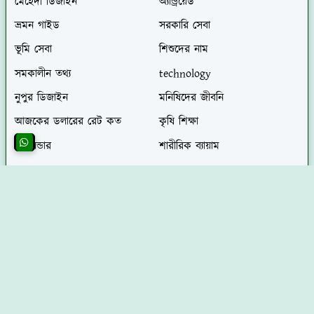
মেহেদী ডিজাইন
অ্যান্ড্রয়েড
ভ্রমন গাইড
সরকারি সেবা
ভূমি সেবা
শিশুদের নাম
সমকালীন তথ্য
technology
নুপুর ডিজাইন
মনিষিদের জীবনি
আজকের ডলারের রেট কত
কৃষি শিক্ষা
ক্যালেন্ডার
শারীরিক ব্যায়াম
মুক্তআঁখি আইটি সর্বশেষ প্রকাশিত পোস্ট সমূহ
তোমারে দেখিতে মনে চায় লিরিক্স - তোমারে দেখিবার
মনে চায় স্বরলিপি গীতিকার পরিচিতি
2026/5/14