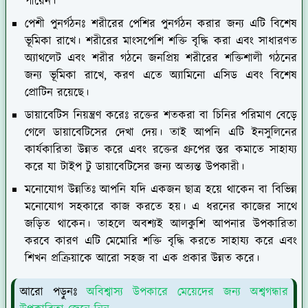
পারেন।
পেশী পুনর্গঠনঃ
শরীরের পেশির পুনর্গঠন করার জন্য এটি বিশেষ
ভূমিকা রাখে। শরীরের মাংসপেশি শক্তি বৃদ্ধি করা এবং সাধারণত
অ্যাথলেট এবং শরীর গঠনে জনপ্রিয় শরীরের শক্তিশালী গঠনের
জন্য ভূমিকা রাখে, করণ এতে অ্যামিনো এসিড এবং বিশেষ
প্রোটিন রয়েছে।
ডায়াবেটিস নিয়ন্ত্রণ করেঃ
রক্তের শতকরা বা চিনির পরিমাণ বেড়ে
গেলে ডায়াবেটিসের দেখা দেয়। তাই আপনি এটি ইনসুলিনের
কার্যকারিতা উন্নত করে এবং রক্তের গ্রুপের স্তর কমাতে সাহায্য
করে যা টাইপ টু ডায়াবেটিসের জন্য অত্যন্ত উপকারী।
মনোযোগ উন্নতিঃ
আপনি যদি একজন ছাত্র হয়ে থাকেন বা বিভিন্ন
মনোযোগ সহকারে কাজ করতে হয়। এ ধরনের কাজের সাথে
জড়িত থাকেন। তাহলে অবশ্যই আলকুশি আপনার উপকারিতা
করবে কারণ এটি মেমোরি শক্তি বৃদ্ধি করতে সাহায্য করে এবং
শিখন প্রক্রিয়াকে আরো সহজ বা এক প্রকার উন্নত করে।
আরো পড়ুনঃ
অবিশ্বাস্য উপকারে মেয়েদের জন্য অশ্বগন্ধার