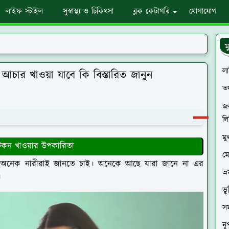
লাইফ স্টাইল
সুস্বাস্থ্য ও চিকিৎসা
ব্লক কেটাগরি
যোগাযোগ
ম
ল
ায় আচার খাওয়া যাবে কি বিস্তারিত জানুন
তথ
জন
লি
মু
় লটকন খাওয়ার উপকারিতা
ম
বস্থায় অনেক নারীরাই জানতে চাই। অনেকে আছে যারা জানে না এর
ভ্
।
ভূ
স
নু