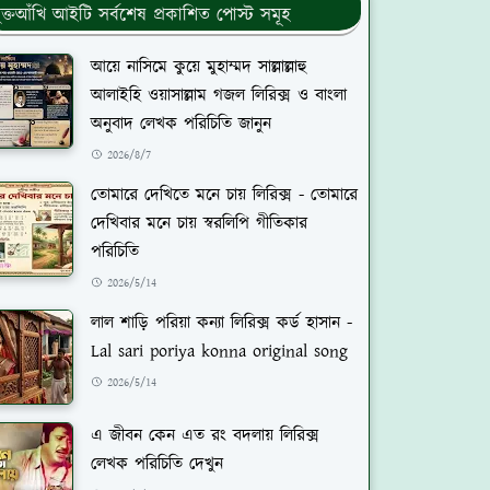
ুক্তআঁখি আইটি সর্বশেষ প্রকাশিত পোস্ট সমূহ
আয়ে নাসিমে কুয়ে মুহাম্মদ সাল্লাল্লাহু
আলাইহি ওয়াসাল্লাম গজল লিরিক্স ও বাংলা
অনুবাদ লেখক পরিচিতি জানুন
2026/8/7
তোমারে দেখিতে মনে চায় লিরিক্স - তোমারে
দেখিবার মনে চায় স্বরলিপি গীতিকার
পরিচিতি
2026/5/14
লাল শাড়ি পরিয়া কন্যা লিরিক্স কর্ড হাসান -
Lal sari poriya konna original song
2026/5/14
এ জীবন কেন এত রং বদলায় লিরিক্স
লেখক পরিচিতি দেখুন