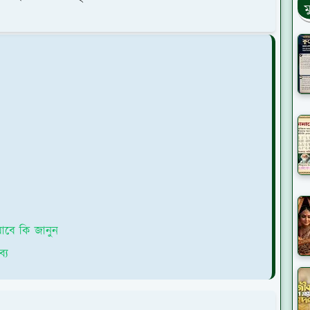
ম
 যাবে কি জানুন
্য