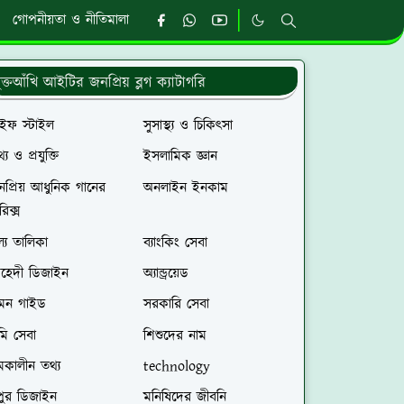
গোপনীয়তা ও নীতিমালা
ুক্তআঁখি আইটির জনপ্রিয় ব্লগ ক্যাটাগরি
াইফ স্টাইল
সুসাস্থ্য ও চিকিৎসা
্য ও প্রযুক্তি
ইসলামিক জ্ঞান
প্রিয় আধুনিক গানের
অনলাইন ইনকাম
রিক্স
ল্য তালিকা
ব্যাংকিং সেবা
েহেদী ডিজাইন
অ্যান্ড্রয়েড
রমন গাইড
সরকারি সেবা
মি সেবা
শিশুদের নাম
মকালীন তথ্য
technology
পুর ডিজাইন
মনিষিদের জীবনি