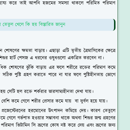
সাহায্য করে তাই আপনি হজমের সমস্যা থাকলে পরিমিত পরিমাণ
 তেতুল খেলে কি হয় বিস্তারিত জানুন
োষণের ক্ষমতা বাড়ায়। এছাড়া এটি তৃতীয় ত্রৈমাসিকের ক্ষেত্রে
 শিশুর হার্ট পেসজ এ ধরনের ওষুধগুলো একত্রিত করবেন না।
াধিক শোষণের ঝুঁকি বাড়ায় এর ফলে শরীরে রক্তের পরিমাণ কমে
সঠিক পুষ্টি গ্রহণ করাতে পারে না যার ফলে পুষ্টিহীনতায় ভোগে
় সেটি হল রক্তে শর্করার ভারসাম্যহীনতা দেখা যায়।
েশি কমে গেলে শরীর প্রেসার কমে যায় বা দুর্বল হয়ে যায়।
ীরের প্রজেস্টেরনের হরমোনের উৎপাদন কমিয়ে দেয়। কারণ তেতুলে
মে গেলে গর্ভপাত হওয়ার সম্ভাবনা থাকে অথবা শিশুর জন্ম গ্রহণের
ুর পরিমাণ ভিটামিন সি ভ্রূণের কোষ নষ্ট করে দেয় এবং ভ্রূণের জন্য