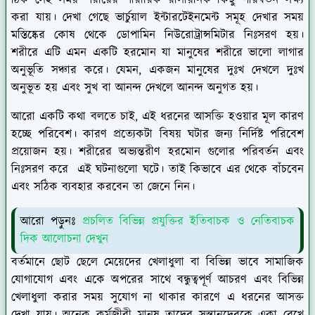
ঠিক সেই সময় শরীরের শারীরিক রাসায়নিক কিছু পরিবর্তন লক্ষ্য
করা যায়। দেখা গেছে ভার্চুয়াল ইন্টারটেইনমেন্ট সমূহ দেখার সময়
মস্তিষ্কের কোষ থেকে ডোপামিন নিউরোট্রান্সমিটার নিঃসরণ হয়।
শরীরে এটি এমন একটি হরমোন যা মানুষের শরীরে ভালো লাগার
অনুভূতি সঞ্চার করে। যেমন, একজন মানুষের দুঃখ দেখলে দুঃখ
অনুভূত হয় এবং সুখ বা আনন্দ দেখলে আনন্দ অনুগত হয়।
আরো একটি কথা বলতে চাই, এই ধরনের আসক্তি হওয়ার মূল কারণ
হচ্ছে পরিবেশ। কারণ প্রত্যেকটা বিষয় ঘটার জন্য নির্দিষ্ট পরিবেশ
প্রয়োজন হয়। শরীরের অভ্যন্তরীণ হরমোন গুলোর পরিবর্তন এবং
নিঃসরণ করে এই ঘটনাগুলো ঘটে। তাই কিভাবে এর থেকে বাঁচবেন
এবং সঠিক ব্যবহার করবেন তা জেনে নিন।
আরো পড়ুনঃ
প্রচলিত বিভিন্ন প্রযুক্তির ইতিবাচক ও নেতিবাচক
দিক আলোচনা দেখুন
বর্তমানে ছোট ছেলে মেয়েদের খেলাধুলা বা বিভিন্ন ভাবে সামাজিক
যোগাযোগ এবং একে অপরের সাথে বন্ধুত্বপূর্ণ আচরণ এবং বিভিন্ন
খেলাধুলা করার সময় সুযোগ না থাকার কারণে এ ধরনের আসক্ত