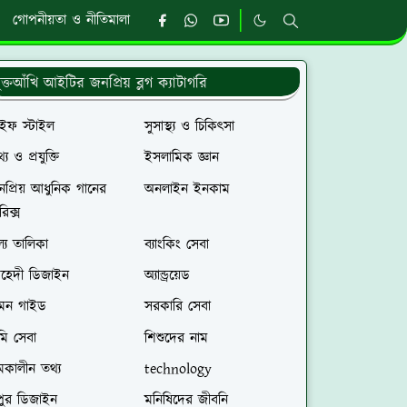
গোপনীয়তা ও নীতিমালা
ুক্তআঁখি আইটির জনপ্রিয় ব্লগ ক্যাটাগরি
াইফ স্টাইল
সুসাস্থ্য ও চিকিৎসা
্য ও প্রযুক্তি
ইসলামিক জ্ঞান
প্রিয় আধুনিক গানের
অনলাইন ইনকাম
রিক্স
ল্য তালিকা
ব্যাংকিং সেবা
েহেদী ডিজাইন
অ্যান্ড্রয়েড
রমন গাইড
সরকারি সেবা
মি সেবা
শিশুদের নাম
মকালীন তথ্য
technology
পুর ডিজাইন
মনিষিদের জীবনি