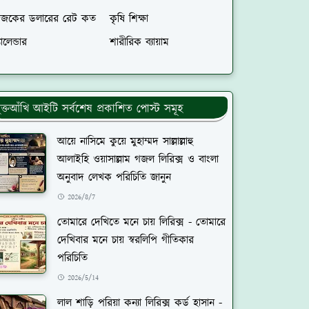
জকের ডলারের রেট কত
কৃষি শিক্ষা
যালেন্ডার
শারীরিক ব্যায়াম
ুক্তআঁখি আইটি সর্বশেষ প্রকাশিত পোস্ট সমূহ
আয়ে নাসিমে কুয়ে মুহাম্মদ সাল্লাল্লাহু
আলাইহি ওয়াসাল্লাম গজল লিরিক্স ও বাংলা
অনুবাদ লেখক পরিচিতি জানুন
2026/8/7
তোমারে দেখিতে মনে চায় লিরিক্স - তোমারে
দেখিবার মনে চায় স্বরলিপি গীতিকার
পরিচিতি
2026/5/14
লাল শাড়ি পরিয়া কন্যা লিরিক্স কর্ড হাসান -