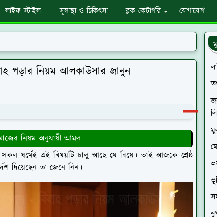
লাইফ স্টাইল
সুস্বাস্থ্য ও চিকিৎসা
ব্লক কেটাগরি
যোগাযোগ
ম
ল
বিবাহ পড়ার নিয়ম আলকাউসার জানুন
তথ
জন
লি
মু
াজের নিয়ম অনুযায়ী আমল
ম
র সকল ধর্মেই এই বিষয়টি চালু আছে যে বিয়ে। তাই আজকে শ্রেষ্ঠ
ভ্
র্দেশ দিয়েছেন তা জেনে নিন।
ভূ
স
নু