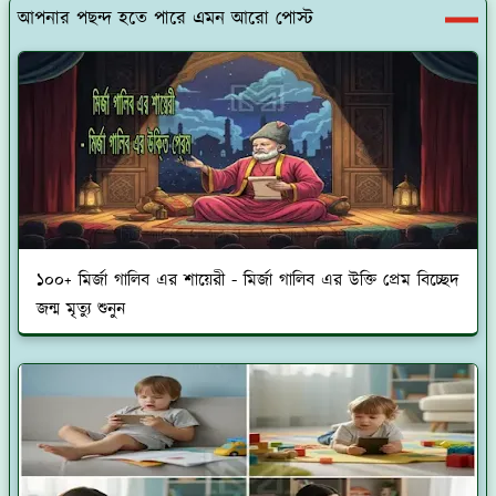
আপনার পছন্দ হতে পারে এমন আরো পোস্ট
১০০+ মির্জা গালিব এর শায়েরী - মির্জা গালিব এর উক্তি প্রেম বিচ্ছেদ
জন্ম মৃত্যু শুনুন