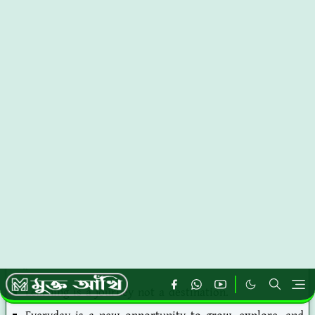
শিক্ষামূলক ফেসবুক স্ট্যাটাস ইংরেজি ভাষায় অনেকেই ব্যবহার করতে
চাই কারণ বিভিন্ন মানুষ রয়েছে। যারা ইংরেজি বলতে এবং শুনতে
পছন্দ করেন এছাড়াও আপনি যদি বাংলাদেশের বাহিরে আপনার
তথ্যগুলোকে পৌঁছাতে চান তাহলে ইন্টারন্যাশনাল ভাষা হিসেবে
ইংরেজি ব্যবহার করতে পারেন। আর এই কাজটি করার জন্য
শিক্ষামূলক ফেসবুক স্ট্যাটাস ইংরেজি ভাষায় আপনাকে লিখতে হবে।
আরো পড়ুনঃ
ইউনিক শীত নিয়ে রোমান্টিক স্ট্যাটাস - শীত নিয়ে
হাসির স্ট্যাটাস দেখুন
এর কারণ হলো ইংরেজি ভাষা প্রত্যেকটা দেশের মানুষ কম বেশি
জানে কারণ এটা বিশ্বব্যাপী প্রচলিত রয়েছে। বেশি কথা না বাড়িয়ে
চলুন জেনে নেয়া যাক শিক্ষামূলক ফেসবুক স্ট্যাটাস ইংরেজি ভাষায় যা
আপনার মনের ভাব কে প্রকাশ করার জন্য সহযোগিতা করবে এবং
এই মনের ভাব প্রকাশ করার মাধ্যমে শিক্ষামূলক বিভিন্ন উক্তি আপনি
মানুষের কাছে পৌঁছে দিতে পারবেন।
Learning is a journey not a destination.