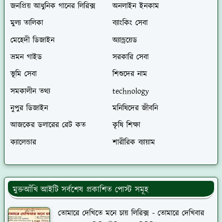
জনপ্রিয় আধুনিক গানের লিরিক্স
অনলাইন ইনকাম
মুল্য তালিকা
ব্যাংকিং সেবা
মেহেদী ডিজাইন
অ্যান্ড্রয়েড
ভ্রমন গাইড
সরকারি সেবা
ভূমি সেবা
শিশুদের নাম
সমকালীন তথ্য
technology
নুপুর ডিজাইন
মনিষিদের জীবনি
আজকের ডলারের রেট কত
কৃষি শিক্ষা
ক্যালেন্ডার
শারীরিক ব্যায়াম
মুক্তআঁখি আইটি সর্বশেষ প্রকাশিত পোস্ট সমূহ
তোমারে দেখিতে মনে চায় লিরিক্স - তোমারে দেখিবার