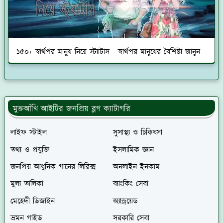
১৫০+ স্বার্থপর মানুষ নিয়ে স্ট্যাটাস - স্বার্থপর মানুষের বৈশিষ্ট্য জানুন
মুক্তআঁখি আইটির জনপ্রিয় ব্লগ ক্যাটাগরি
লাইফ স্টাইল
সুসাস্থ্য ও চিকিৎসা
তথ্য ও প্রযুক্তি
ইসলামিক জ্ঞান
জনপ্রিয় আধুনিক গানের লিরিক্স
অনলাইন ইনকাম
মুল্য তালিকা
ব্যাংকিং সেবা
মেহেদী ডিজাইন
অ্যান্ড্রয়েড
ভ্রমন গাইড
সরকারি সেবা