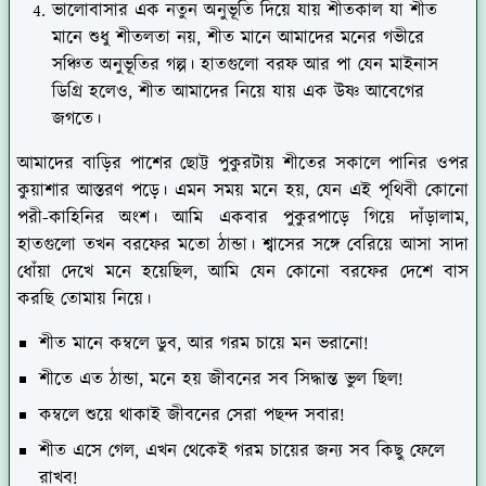
ভালোবাসার এক নতুন অনুভূতি দিয়ে যায় শীতকাল যা শীত
মানে শুধু শীতলতা নয়, শীত মানে আমাদের মনের গভীরে
সঞ্চিত অনুভূতির গল্প। হাতগুলো বরফ আর পা যেন মাইনাস
ডিগ্রি হলেও, শীত আমাদের নিয়ে যায় এক উষ্ণ আবেগের
জগতে।
আমাদের বাড়ির পাশের ছোট্ট পুকুরটায় শীতের সকালে পানির ওপর
কুয়াশার আস্তরণ পড়ে। এমন সময় মনে হয়, যেন এই পৃথিবী কোনো
পরী-কাহিনির অংশ। আমি একবার পুকুরপাড়ে গিয়ে দাঁড়ালাম,
হাতগুলো তখন বরফের মতো ঠান্ডা। শ্বাসের সঙ্গে বেরিয়ে আসা সাদা
ধোঁয়া দেখে মনে হয়েছিল, আমি যেন কোনো বরফের দেশে বাস
করছি তোমায় নিয়ে।
শীত মানে কম্বলে ডুব, আর গরম চায়ে মন ভরানো!
শীতে এত ঠান্ডা, মনে হয় জীবনের সব সিদ্ধান্ত ভুল ছিল!
কম্বলে শুয়ে থাকাই জীবনের সেরা পছন্দ সবার!
শীত এসে গেল, এখন থেকেই গরম চায়ের জন্য সব কিছু ফেলে
রাখব!