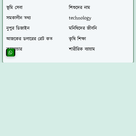
ভূমি সেবা
শিশুদের নাম
সমকালীন তথ্য
technology
নুপুর ডিজাইন
মনিষিদের জীবনি
আজকের ডলারের রেট কত
কৃষি শিক্ষা
ক্যালেন্ডার
শারীরিক ব্যায়াম
মুক্তআঁখি আইটি সর্বশেষ প্রকাশিত পোস্ট সমূহ
আয়ে নাসিমে কুয়ে মুহাম্মদ সাল্লাল্লাহু আলাইহি ওয়াসাল্লাম
গজল লিরিক্স ও বাংলা অনুবাদ লেখক পরিচিতি জানুন
2026/8/7
তোমারে দেখিতে মনে চায় লিরিক্স - তোমারে দেখিবার
মনে চায় স্বরলিপি গীতিকার পরিচিতি