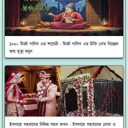
১০০+ মির্জা গালিব এর শায়েরী - মির্জা গালিব এর উক্তি প্রেম বিচ্ছেদ
জন্ম মৃত্যু শুনুন
ইসলামে সহবাসের নিষিদ্ধ সময় কখন - ইসলামে সহবাসের দোয়া ও